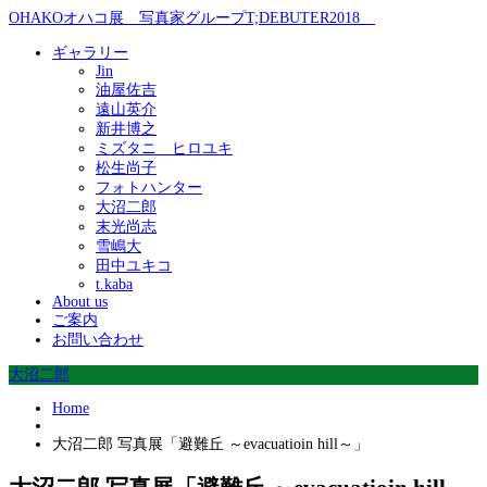
OHAKOオハコ展 写真家グループT;DEBUTER2018
ギャラリー
Jin
油屋佐吉
遠山英介
新井博之
ミズタニ ヒロユキ
松生尚子
フォトハンター
大沼二郎
末光尚志
雪嶋大
田中ユキコ
t.kaba
About us
ご案内
お問い合わせ
大沼二郎
Home
大沼二郎 写真展「避難丘 ～evacuatioin hill～」