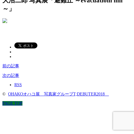
大沼二郎 写真展「避難丘 ～evacuatioin hill
～」
前の記事
次の記事
RSS
©
OHAKOオハコ展 写真家グループT;DEBUTER2018
PAGE TOP