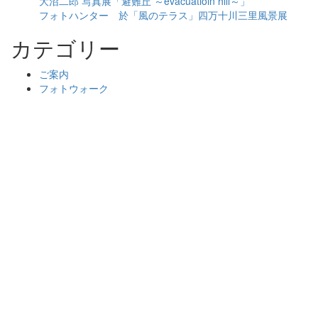
大沼二郎 写真展「避難丘 ～evacuatioin hill～」
フォトハンター 於「風のテラス」四万十川三里風景展
カテゴリー
ご案内
フォトウォーク