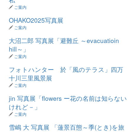
ご案内
OHAKO2025写真展
ご案内
大沼二郎 写真展「避難丘 ～evacuatioin
hill～」
ご案内
フォトハンター 於「風のテラス」四万
十川三里風景展
ご案内
jin 写真展「flowers ー花の名前は知らない
けれど－」
ご案内
雪嶋 大 写真展 「蓮景百態～季(とき)を旅